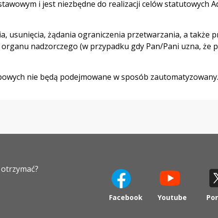
wowym i jest niezbędne do realizacji celów statutowych A
, usunięcia, żądania ograniczenia przetwarzania, a także 
 do organu nadzorczego (w przypadku gdy Pan/Pani uzna, że
bowych nie będą podejmowane w sposób zautomatyzowany. A
z otrzymać?
otwiera
Facebook
Youtube
Por
się
otwiera
otw
w
się
się