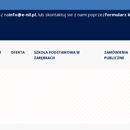
sz na
info@e-nil.pl
, lub skontaktuj sie z nami poprzez
formularz 
rona
wiera
wiera
Y
OFERTA
SZKOŁA PODSTAWOWA W
ZAMÓWIENIA
wej
ZARĘBKACH
PUBLICZNE
wej
cie
cie