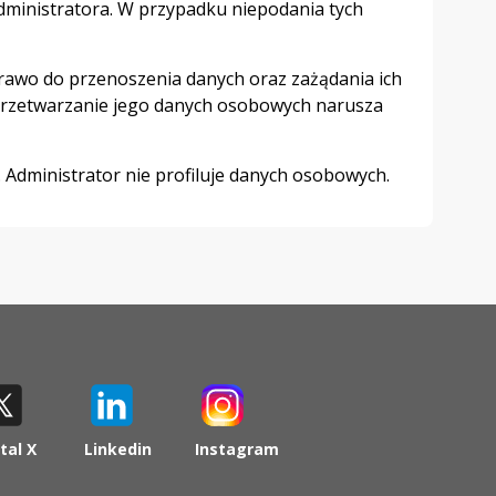
dministratora. W przypadku niepodania tych
prawo do przenoszenia danych oraz zażądania ich
 przetwarzanie jego danych osobowych narusza
dministrator nie profiluje danych osobowych.
tal X
Linkedin
Instagram
iera
otwiera
otwiera
się
się