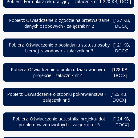
Pobierz: Formularz rekrutacyjny – załącznik nr 1
[220 KB, DOC]
otwiera
karcie
się
w
Pobierz: Oświadczenie o zgodzie na przetwarzanie
[127 KB,
nowej
otwiera
danych osobowych - załącznik nr 2
DOCX]
karcie
się
w
nowej
Pobierz: Oświadczenie o posiadaniu statusu osoby
[121 KB,
karcie
otwiera
biernej zawodowo - załącznik nr 3
DOCX]
się
w
nowej
Pobierz: Oświadczenie o braku udziału w innym
[128 KB,
karcie
otwiera
projekcie - załącznik nr 4
DOCX]
się
w
nowej
Pobierz: Oświadczenie o stopniu pokrewieństwa -
[126 KB,
karcie
otwiera
załącznik nr 5
DOCX]
się
w
nowej
Pobierz: Oświadczenie uczestnika projektu dot.
[124 KB,
karcie
otwiera
problemów zdrowotnych - załącznik nr 6
DOCX]
się
w