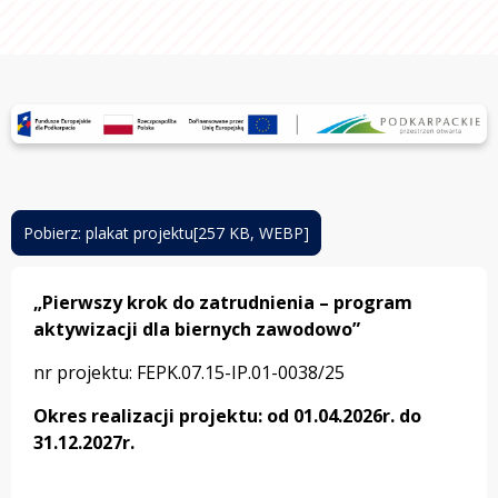
Pobierz: plakat projektu
[257 KB, WEBP]
otwiera
się
w
„Pierwszy krok do zatrudnienia – program
nowej
karcie
aktywizacji dla biernych zawodowo”
nr projektu: FEPK.07.15-IP.01-0038/25
O
kres realizacji projektu: od 01.04.2026r. do
31.12.2027r.