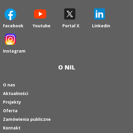
otwiera
Facebook
Youtube
Portal X
Linkedin
się
otwiera
otwiera
otwiera
w
się
się
się
nowej
w
w
w
karcie
nowej
nowej
nowej
Instagram
karcie
karcie
karcie
otwiera
się
O NIL
w
nowej
karcie
O nas
Aktualności
Projekty
Oferta
Zamówienia publiczne
Kontakt