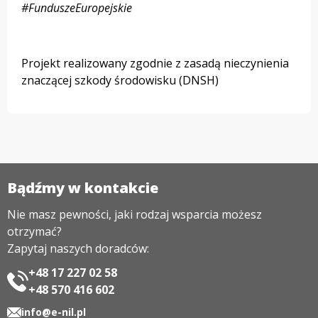
#FunduszeEuropejskie
Projekt realizowany zgodnie z zasadą nieczynienia
znaczącej szkody środowisku (DNSH)
Bądźmy w kontakcie
Nie masz pewności, jaki rodzaj wsparcia możesz
otrzymać?
Zapytaj naszych doradców:
+48 17 227 02 58
+48 570 416 602
info@e-nil.pl