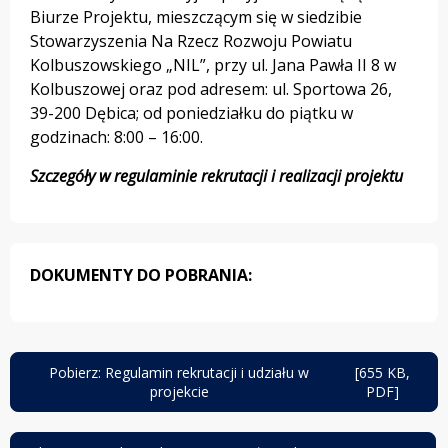
Biurze Projektu, mieszczącym się w siedzibie
Stowarzyszenia Na Rzecz Rozwoju Powiatu
Kolbuszowskiego „NIL”, przy ul. Jana Pawła II 8 w
Kolbuszowej oraz pod adresem: ul. Sportowa 26,
39-200 Dębica; od poniedziałku do piątku w
godzinach: 8:00 – 16:00.
Szczegóły w regulaminie rekrutacji i realizacji projektu
DOKUMENTY DO POBRANIA:
Pobierz: Regulamin rekrutacji i udziału w
[655 KB,
otwiera
projekcie
PDF]
się
w
nowej