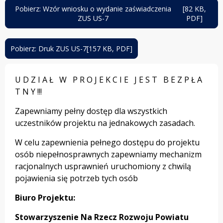
nowej
Pobierz: Wzór wniosku o wydanie zaświadczenia
[82 KB,
karcie
otwiera
ZUS US-7
PDF]
się
w
nowej
Pobierz: Druk ZUS US-7
[157 KB, PDF]
otwiera
karcie
się
w
U D Z I A Ł W P R O J E K C I E J E S T B E Z P Ł A
nowej
karcie
T N Y !!!
Zapewniamy pełny dostęp dla wszystkich
uczestników projektu na jednakowych zasadach.
W celu zapewnienia pełnego dostępu do projektu
osób niepełnosprawnych zapewniamy mechanizm
racjonalnych usprawnień uruchomiony z chwilą
pojawienia się potrzeb tych osób
Biuro Projektu:
Stowarzyszenie Na Rzecz Rozwoju Powiatu