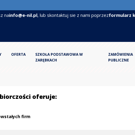
sz na
info@e-nil.pl
, lub skontaktuj sie z nami poprzez
formularz 
rona
wiera
wiera
Y
OFERTA
SZKOŁA PODSTAWOWA W
ZAMÓWIENIA
wej
ZARĘBKACH
PUBLICZNE
wej
cie
cie
iorczości oferuje:
wstałych firm