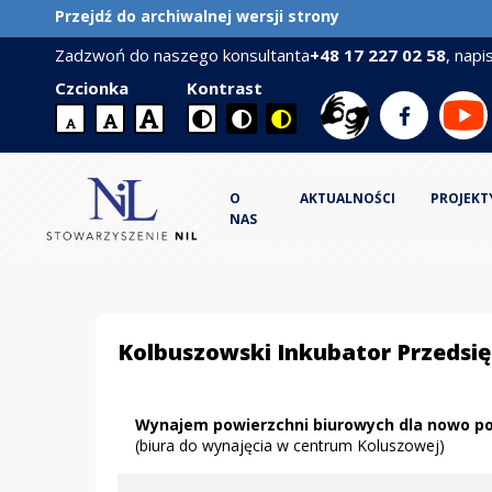
Przejdź do archiwalnej wersji strony
Zadzwoń do naszego konsultanta
+48 17 227 02 58
, napi
Social
Czcionka
Kontrast
media
Strona
otwiera
Strona
otwiera
St
ot
domyślna
większa
największa
wielkość
otwiera
się
otwiera
się
ot
się
czcionki
czcionki
czcionka
się
w
się
w
się
w
O
AKTUALNOŚCI
PROJEKT
w
nowej
w
nowej
w
no
NAS
nowej
karcie
nowej
karcie
no
kar
karcie
karcie
kar
Kolbuszowski Inkubator Przedsięb
Wynajem powierzchni biurowych dla nowo po
(biura do wynajęcia w centrum Koluszowej)